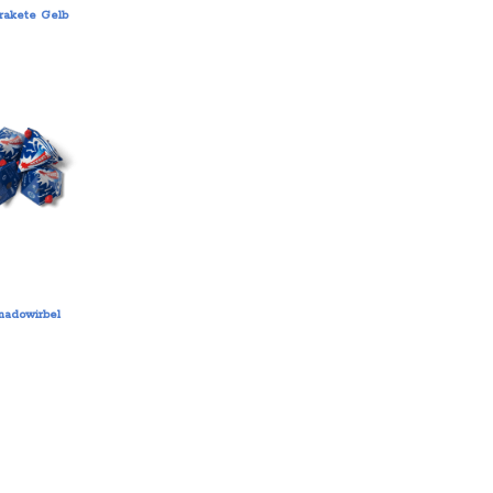
nrakete Gelb
nadowirbel