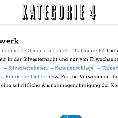
rwerk
technische Gegenstände
der
→Kategorie F2
. Die 
nur in der Silvesternacht und nur von Erwachse
d
→Silvesterraketen
,
→Kanonenschläge
,
→Chinabö
→Römische Lichter
usw. Für die Verwendung die
ß eine schriftliche Ausnahmegenehmigung der K