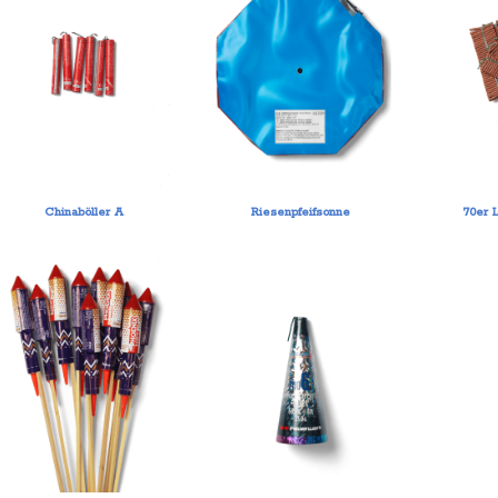
Chinaböller A
Riesenpfeifsonne
70er 