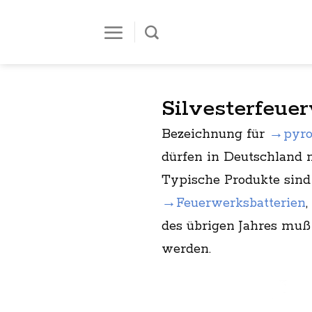
Zum
Inhalt
springen
Silvesterfeue
Bezeichnung für
→pyro
dürfen in Deutschland 
Typische Produkte sin
→Feuerwerksbatterien
,
des übrigen Jahres mu
werden.