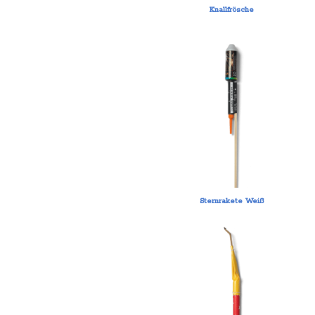
Knallfrösche
Sternrakete Weiß