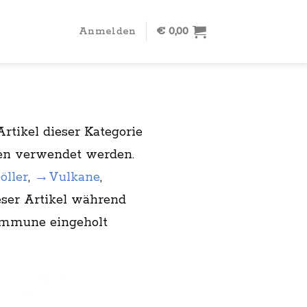
Anmelden
€
0,00
Artikel dieser Kategorie
nen verwendet werden.
ller
,
→Vulkane
,
ser Artikel während
ommune eingeholt