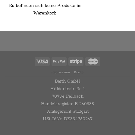
Es befinden sich keine Produkte im
Warenkorb.
Impressum
Konto
Barth GmbH
Hölderlinstraße 1
70734 Fellbach
Handelsregister: B 260588
Amtsgericht Stuttgart
USt-IdNr: DE334760267