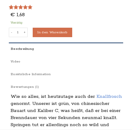
€
1,68
Bewertet
1
mit
5.00
Vorrätig
von 5,
basierend
Knallfrösche Menge
In den Warenkorb
auf
Kundenbewertung
Beschreibung
Video
Zusätzliche Information
Bewertungen (1)
Wie so alles, ist heutzutage auch der
Knallfrosch
genormt. Unserer ist grün, von chinesischer
Bauart und Kaliber C, was heißt, daß er bei einer
Brenndauer von vier Sekunden neunmal knallt.
Springen tut er allerdings noch so wild und
unvorhersagbar wie in alten Zeiten.