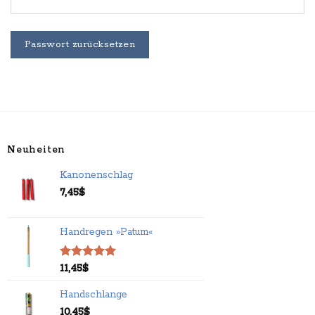
Passwort zurücksetzen
Neuheiten
Kanonenschlag
7,45
$
Handregen »Patum«
Bewertet
11,45
$
mit
5.00
von 5
Handschlange
10,45
$