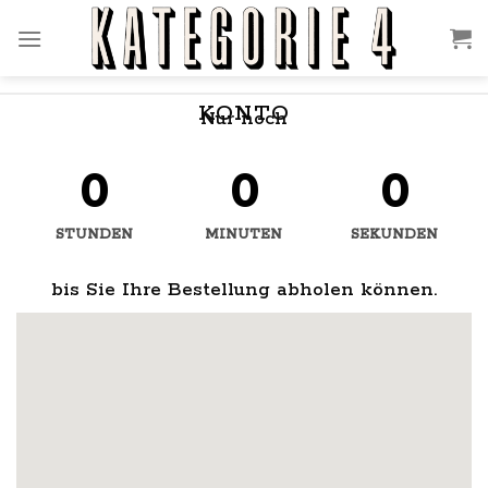
Zum
Inhalt
springen
KONTO
Nur noch
0
0
0
STUNDEN
MINUTEN
SEKUNDEN
bis Sie Ihre Bestellung abholen können.