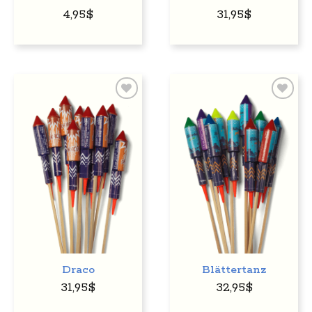
4,95
$
31,95
$
Auf
Auf
den
den
Wunschzettel
Wunschzettel
Draco
Blättertanz
31,95
$
32,95
$