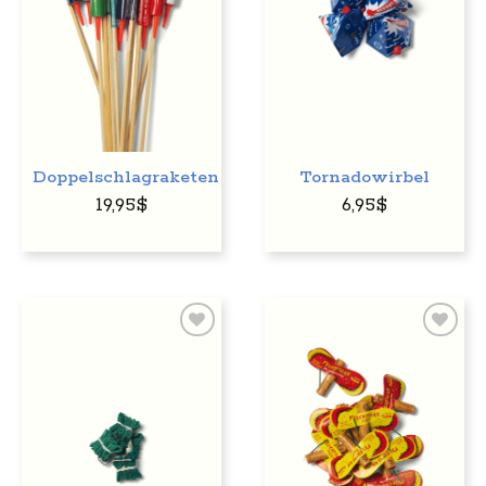
Doppelschlagraketen
Tornadowirbel
19,95
$
6,95
$
Auf
Auf
den
den
Wunschzettel
Wunschzettel