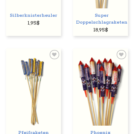
Silberknisterheuler
Super
Doppelschlagraketen
1,95
$
18,95
$
Auf
Auf
den
den
Wunschzettel
Wunschzettel
Pfeifraketen
Phoenix