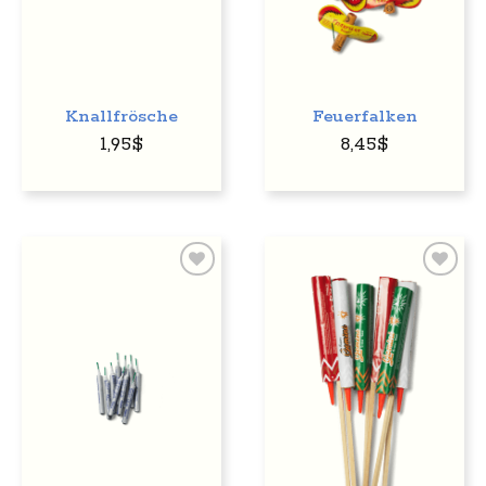
Knallfrösche
Feuerfalken
1,95
$
8,45
$
Auf
Auf
den
den
Wunschzettel
Wunschzettel