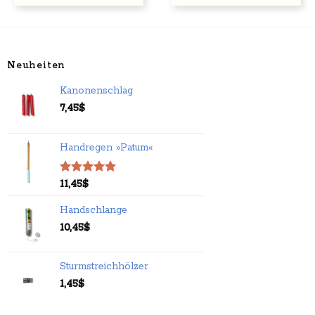
Neuheiten
Kanonenschlag
7,45
$
Handregen »Patum«
Bewertet
11,45
$
mit
5.00
von 5
Handschlange
10,45
$
Sturmstreichhölzer
1,45
$