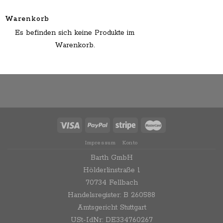
Warenkorb
Es befinden sich keine Produkte im
Warenkorb.
Impressum
Konto
Barth GmbH
Hölderlinstraße 1
70734 Fellbach
Handelsregister: B 260588
Amtsgericht Stuttgart
USt-IdNr: DE334760267