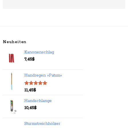
Neuheiten
Kanonenschlag
7,45
$
Handregen »Patum«
Bewertet
11,45
$
mit
5.00
von 5
Handschlange
10,45
$
Sturmstreichhölzer