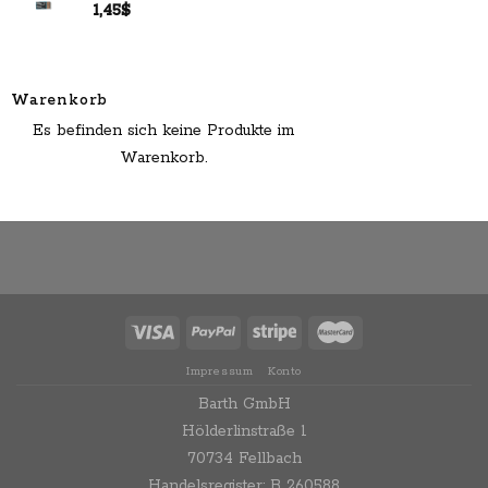
1,45
$
Warenkorb
Es befinden sich keine Produkte im
Warenkorb.
Impressum
Konto
Barth GmbH
Hölderlinstraße 1
70734 Fellbach
Handelsregister: B 260588