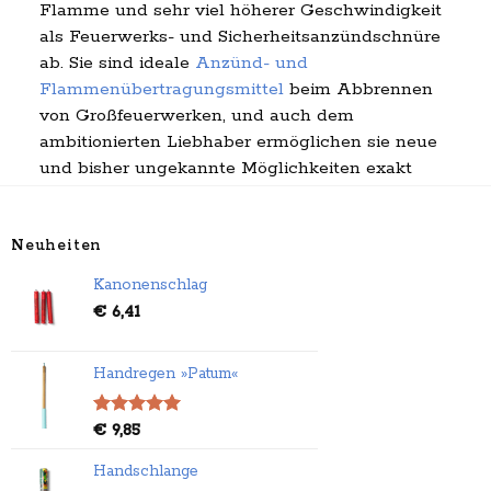
Flamme und sehr viel höherer Geschwindigkeit
als Feuerwerks- und Sicherheitsanzündschnüre
ab. Sie sind ideale
Anzünd- und
Flammenübertragungsmittel
beim Abbrennen
von Großfeuerwerken, und auch dem
ambitionierten Liebhaber ermöglichen sie neue
und bisher ungekannte Möglichkeiten exakt
getakteter Kompositionen.
Neuheiten
Kanonenschlag
€
6,41
Handregen »Patum«
Bewertet
€
9,85
mit
5.00
von 5
Handschlange