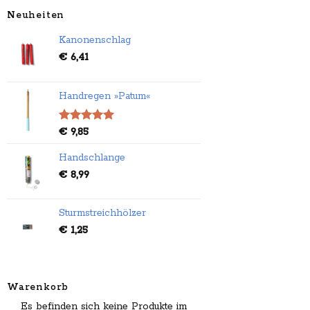
Neuheiten
Kanonenschlag
€
6,41
Handregen »Patum«
Bewertet
€
9,85
mit
5.00
von 5
Handschlange
€
8,99
Sturmstreichhölzer
€
1,25
Warenkorb
Es befinden sich keine Produkte im