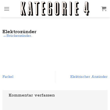
Zum
Inhalt
springen
Elektrozünder
→Brückenzünder
.
Elektrischer Anzünder
Fackel
Kommentar verfassen