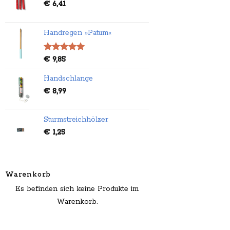
€
6,41
Handregen »Patum«
Bewertet
€
9,85
mit
5.00
von 5
Handschlange
€
8,99
Sturmstreichhölzer
€
1,25
Warenkorb
Es befinden sich keine Produkte im
Warenkorb.