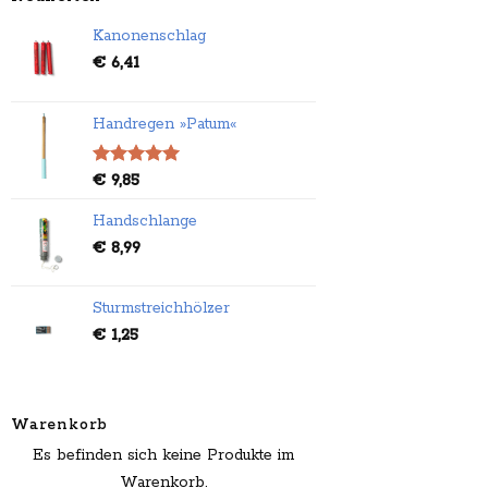
Kanonenschlag
€
6,41
Handregen »Patum«
Bewertet
€
9,85
mit
5.00
von 5
Handschlange
€
8,99
Sturmstreichhölzer
€
1,25
Warenkorb
Es befinden sich keine Produkte im
Warenkorb.