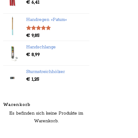
€
6,41
Handregen »Patum«
Bewertet
€
9,85
mit
5.00
von 5
Handschlange
€
8,99
Sturmstreichhölzer
€
1,25
Warenkorb
Es befinden sich keine Produkte im
Warenkorb.