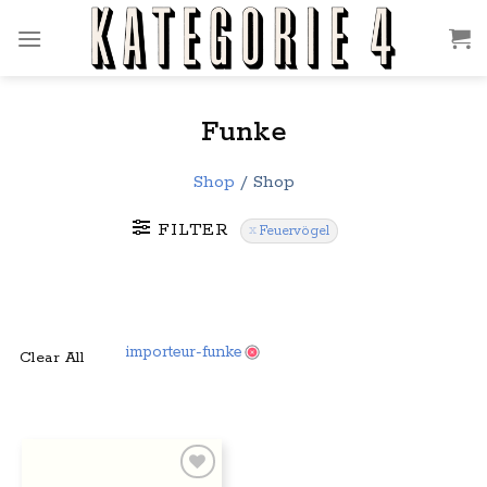
Zum
Inhalt
springen
Funke
Shop
/
Shop
FILTER
Feuervögel
importeur-funke
Clear All