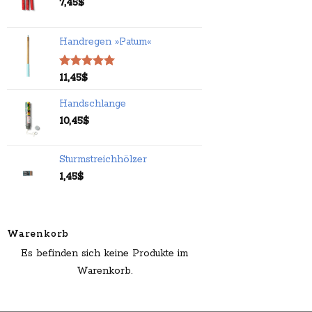
7,45
$
Handregen »Patum«
Bewertet
11,45
$
mit
5.00
von 5
Handschlange
10,45
$
Sturmstreichhölzer
1,45
$
Warenkorb
Es befinden sich keine Produkte im
Warenkorb.