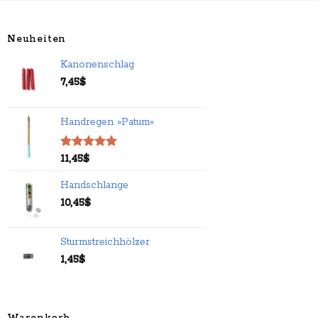
Neuheiten
Kanonenschlag
7,45
$
Handregen »Patum«
Bewertet
11,45
$
mit
5.00
von 5
Handschlange
10,45
$
Sturmstreichhölzer
1,45
$
Warenkorb