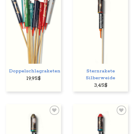
Auf
Auf
den
den
Wunschzettel
Wunschzettel
Doppelschlagraketen
Sternrakete
Silberweide
19,95
$
3,45
$
Auf
Auf
den
den
Wunschzettel
Wunschzettel