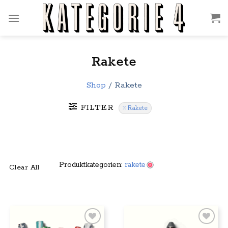
Zum
Inhalt
springen
Rakete
Shop
/
Rakete
FILTER
Rakete
Produktkategorien:
rakete
Clear All