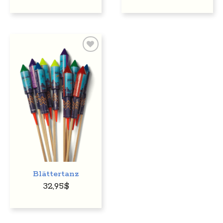
Auf
den
Wunschzettel
Blättertanz
32,95
$