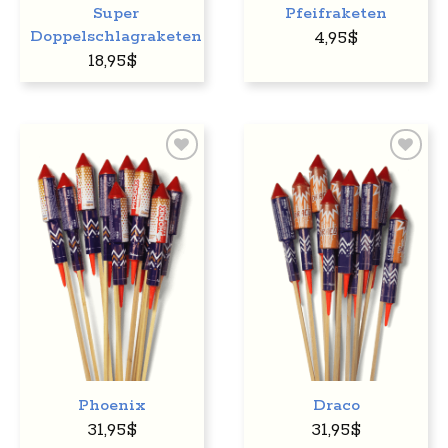
Super
Pfeifraketen
Doppelschlagraketen
4,95
$
18,95
$
Auf
Auf
den
den
Wunschzettel
Wunschzettel
Phoenix
Draco
31,95
$
31,95
$