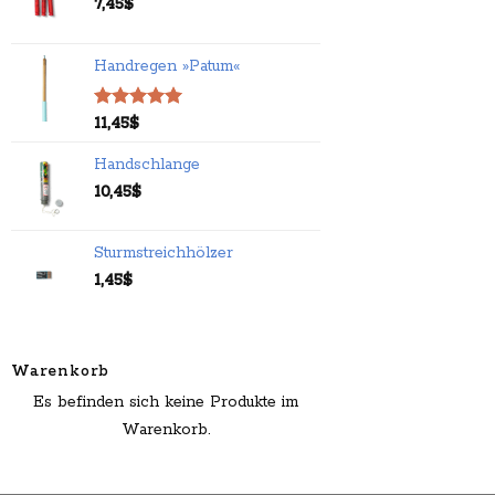
7,45
$
Handregen »Patum«
Bewertet
11,45
$
mit
5.00
von 5
Handschlange
10,45
$
Sturmstreichhölzer
1,45
$
Warenkorb
Es befinden sich keine Produkte im
Warenkorb.