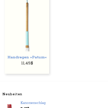
Auf
den
Wunschzettel
Handregen »Patum«
11,45
$
Neuheiten
Kanonenschlag