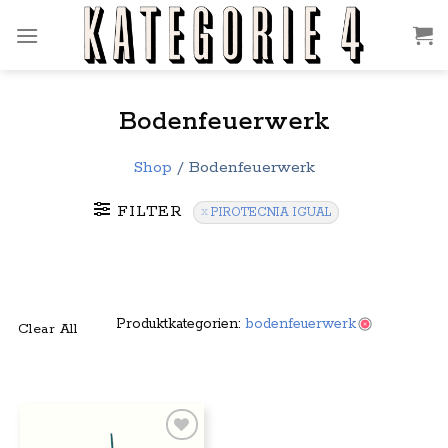
Zum
Inhalt
springen
Bodenfeuerwerk
Shop
/
Bodenfeuerwerk
FILTER
PIROTECNIA IGUAL
Produktkategorien:
bodenfeuerwerk
Clear All