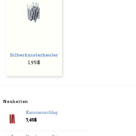
Silberknisterheuler
1,95
$
Neuheiten
Kanonenschlag
7,45
$