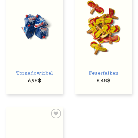
Auf
Auf
den
den
Wunschzettel
Wunschzettel
Tornadowirbel
Feuerfalken
6,95
$
8,45
$
Auf
den
Wunschzettel