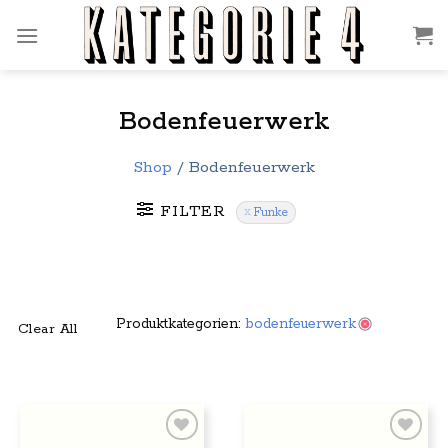
Zum
Inhalt
springen
Bodenfeuerwerk
Shop
/
Bodenfeuerwerk
FILTER
Funke
Produktkategorien:
bodenfeuerwerk
Clear All