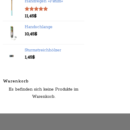
Handregen »Patum«
Bewertet
11,45
$
mit
5.00
von 5
Handschlange
10,45
$
Sturmstreichhölzer
1,45
$
Warenkorb
Es befinden sich keine Produkte im
Warenkorb.