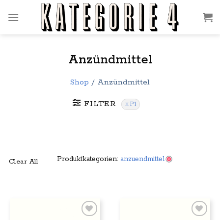
Zum
Inhalt
springen
Anzündmittel
Shop
/
Anzündmittel
FILTER
P1
Produktkategorien:
anzuendmittel
Clear All