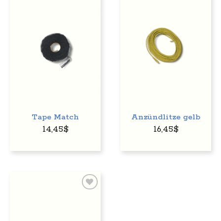
Auf
Auf
den
den
Wunschzettel
Wunschzettel
Tape Match
Anzündlitze gelb
14,45
$
16,45
$
Auf
den
Wunschzettel