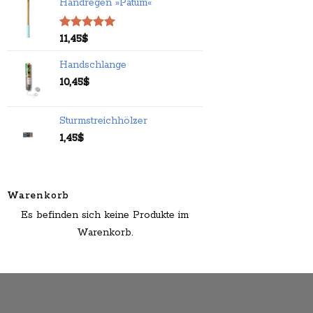
Handregen »Patum«
Bewertet
11,45
$
mit
5.00
von 5
Handschlange
10,45
$
Sturmstreichhölzer
1,45
$
Warenkorb
Es befinden sich keine Produkte im
Warenkorb.