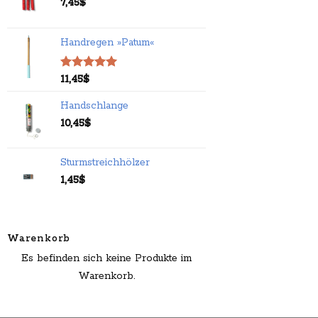
7,45
$
Handregen »Patum«
Bewertet
11,45
$
mit
5.00
von 5
Handschlange
10,45
$
Sturmstreichhölzer
1,45
$
Warenkorb
Es befinden sich keine Produkte im
Warenkorb.