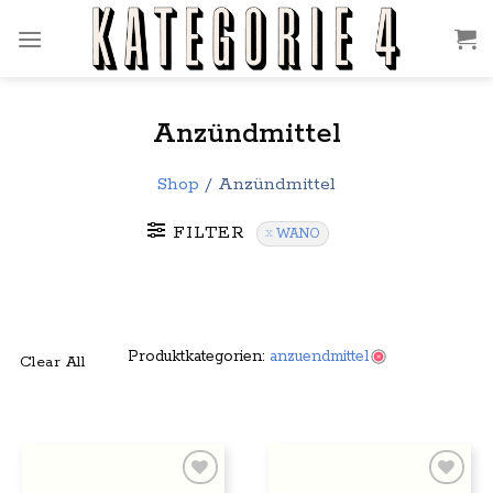
Zum
Inhalt
springen
Anzündmittel
Shop
/
Anzündmittel
FILTER
WANO
Produktkategorien:
anzuendmittel
Clear All