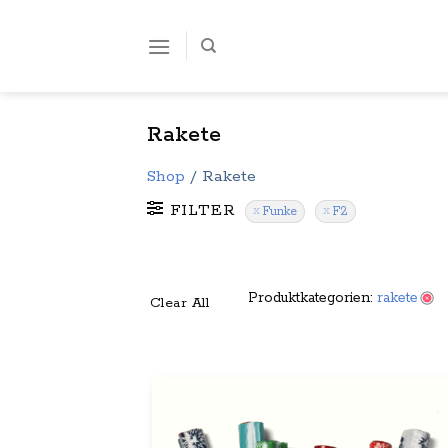
Zum
Inhalt
springen
Rakete
Shop
/
Rakete
FILTER
Funke
F2
Produktkategorien:
rakete
Clear All