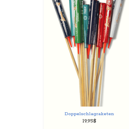
Auf
den
Wunschzette
+
Doppelschlagraketen
19,95
$