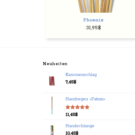
+
Phoenix
31,95
$
Neuheiten
Kanonenschlag
7,45
$
Handregen »Patum«
Bewertet
11,45
$
mit
5.00
von 5
Handschlange
10,45
$