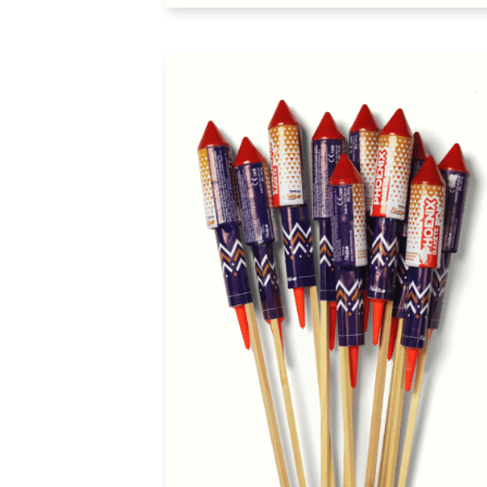
Auf
den
Wunschzette