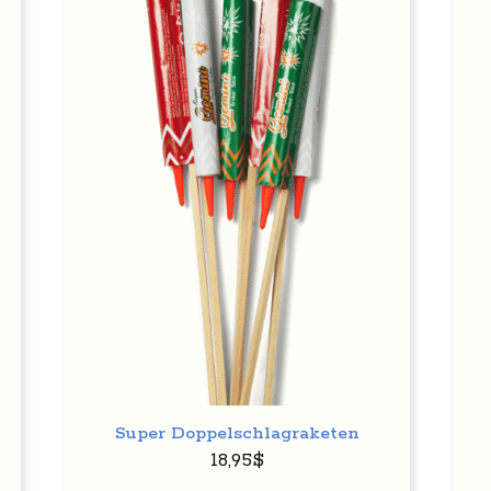
Auf
den
l
Wunschzettel
+
+
Super Doppelschlagraketen
18,95
$