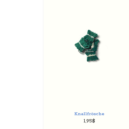
Auf
den
Wunschzette
+
Knallfrösche
1,95
$