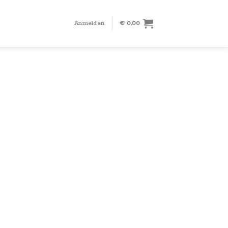
Anmelden
€
0,00