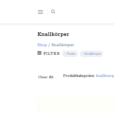
Zum
Inhalt
springen
Knallkörper
Shop
/
Knallkörper
FILTER
Funke
Knallkörper
Produktkategorien:
knallkoer
Clear All