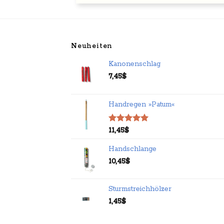
Neuheiten
Kanonenschlag
7,45
$
Handregen »Patum«
Bewertet
11,45
$
mit
5.00
von 5
Handschlange
10,45
$
Sturmstreichhölzer
1,45
$